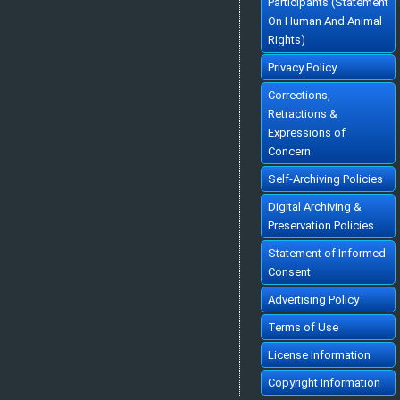
Participants (Statement
Cited :
69 times [Click to see citing articles]
On Human And Animal
TÜRKİYE'DE VERGİ AHLAKINI BELİRLEYEN FAKTÖRLER ÜZERİNE BİR
ARAŞTIRMA
Rights)
AN EMPRICAL ANALYSIS OF TAX MORALE IN TURKEY
[Turkish]
Ali Rıza GÖKBUNAR, Sibel SELİM, Halit YANIKKAYA
Ekonomik Yaklasim. 2007; 18(63): 69-94
Privacy Policy
»
Abstract
» doi:
10.5455/ey.10632
Cited :
68 times [Click to see citing articles]
Corrections,
İKTİSADİ ANALİZDE REKABET KAVRAMININ GELİŞİMİ
Retractions &
THE EVALUATION OF THE CONCEPT OF 'COMPETITION' IN ECONOMIC
ANALYSIS
[Turkish]
Expressions of
İbrahim TOKATLIOĞLU
Ekonomik Yaklasim. 1999; 10(33): 5-26
Concern
»
Abstract
» doi:
10.5455/ey.10306
Cited :
64 times [Click to see citing articles]
Self-Archiving Policies
İstihdam, İktisadi Büyüme ve İşgücü Piyasası Performansı: Türkiye
Örneği
EMPLOYMENT, ECONOMIC GROWTH AND LABOR MARKET PERFORMANCE:
Digital Archiving &
THE CASE OF TURKEY
[English]
Alparslan AKÇORAOĞLU
Preservation Policies
Ekonomik Yaklasim. 2010; 21(77): 101-114
»
Abstract
» doi:
10.5455/ey.20038
Statement of Informed
Cited :
58 times [Click to see citing articles]
Consent
TÜRKİYE'DE KİŞİSEL GELİR DAĞILIMINI BELİRLEYEN
MAKROEKONOMİK FAKTÖRLER
The Macroeconomic Determinants of Income Distribution in Turkey
[Turkish]
Advertising Policy
Cem DİŞBUDAK, Bora SÜSLÜ
Ekonomik Yaklasim. 2007; 18(65): 1-23
»
Abstract
» doi:
10.5455/ey.10641
Terms of Use
Cited :
47 times [Click to see citing articles]
lMF, İSTiKRAR POLİTİKALARI VE TÜRKİYE
License Information
English Title Not Available [Turkish Title: lMF, İSTiKRAR POLİTİKALARI VE
TÜRKİYE]
[Turkish]
Cevdet ERDOST, Taner BERKSOY
Copyright Information
Ekonomik Yaklasim. 1982; 3(7): 41-67