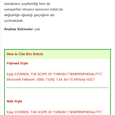
olanakların çeşitlendiği hem de
semiperiferi olmanın tanımının köklü bir
değişikliğe uğradığı gerçeğinin altı
çizilmektedir.
Anahtar Kelimeler:
yok
How to Cite this Article
Pubmed Style
Eyup OZVEREN. THE SCOPE OF TURKISH \"SEMIPERIPHERALITY\".
Ekonomik Yaklasim. 2000; 11(36): 1-24.
doi:10.5455/ey.10321
Web Style
Eyup OZVEREN. THE SCOPE OF TURKISH \"SEMIPERIPHERALITY\".