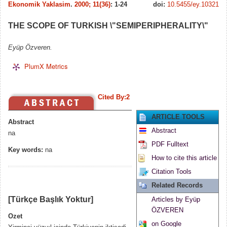
Ekonomik Yaklasim
.
2000; 11(36)
: 1-24
doi:
10.5455/ey.10321
THE SCOPE OF TURKISH \"SEMIPERIPHERALITY\"
Eyüp Özveren.
PlumX Metrics
Cited By:2
ARTICLE TOOLS
Abstract
Abstract
na
PDF Fulltext
Key words:
na
How to cite this article
Citation Tools
Related Records
[Türkçe Başlık Yoktur]
Articles by Eyüp
ÖZVEREN
Ozet
on Google