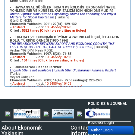
English Title Not Available [Turkish Title:XVII. YÜZYILDA OSMANLILAR VE
Most Cited Articles
MERKANTİLİSTLER]
[Turkish]
Mehmet BULUT
HAYVANSAL GÜDÜLER: İNSAN PSİKOLOJİSİ EKONOMİYİ NASIL
Ekonomik Yaklasim. 2000; 11(39): 23-35
YÖNLENDİRİR VE KÜRESEL KAPİTALİZM İÇİN NİÇİN ÖNEMLİDİR?
»
Abstract
» doi:
10.5455/ey.10334
Animal Spirits: How Human Psychology Drives the Economy, and Why It
Matters for Global Capitalism
[Turkish]
Gönül DİNÇER
Ekonomik Yaklasim. 2011; 22(81): 129-132
»
Abstract
» doi:
10.5455/ey.20020
Cited :
5522 times [Click to see citing articles]
İHRACAT VE EKONOMİK BÜYÜME ARASINDAKİ İLİŞKİ, İTHALATIN
ROLÜ: TÜRKİYE ÖRNEĞİ (1980-1996)
THE RELATIONSHIP BETWEEN EXPORT AND ECONOMIC GROWTH, THE
EFFECTS OF IMPORT: THE CASE OF TURKEY (1980-1996)
[Turkish]
Arslan YIĞIDIM, Nezir KÖSE
Ekonomik Yaklasim. 1997; 8(26): 71-85
»
Abstract
» doi:
10.5455/ey.10258
Cited :
104 times [Click to see citing articles]
Uluslararası Finansal Krizler
English title is not available [Turkish title: Uluslararası Finansal Krizler]
[Turkish]
Veysel Çalışkan
Ekonomik Yaklasim. 2003; 14(49 - Proceedings): 225-240
»
Abstract
» doi:
10.5455/ey.10403
Cited :
94 times [Click to see citing articles]
İKİZ AÇIKLAR HİPOTEZİ (TÜRKİYE UYGULAMASI)
English Title Not Available [Turkish Title:İKİZ AÇIKLAR HİPOTEZİ (TÜRKİYE
UYGULAMASI)]
[Turkish]
POLICIES & JOURNAL
Ahmet ZENGİN
Ekonomik Yaklasim. 2000; 11(39): 37-67
LINKS
»
Abstract
» doi:
10.5455/ey.10335
Cited :
89 times [Click to see citing articles]
Author Login
TÜRKİYE\'DE İHRACAT, İTHALAT VE EKONOMİK BÜYÜME
Reviewer Login
ARASINDAKİ iLiŞKİLERiN ZAMAN SERİSİ ANALİZİ
About Ekonomik
Contact
A Time Series Analysis of Export, lmport and Economic Growth Relations in
Author Login
Turkey
[Turkish]
Yaklasim
Information
Mustafa ÖZER, Levent ERDOĞAN