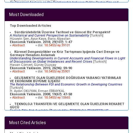
An Empirical Analysis on the Relationship between Public Sector Size and
Economic Growth in Turkey
[Turkish]
Ömer Faruk ALTUNÇ, Celil AYDIN
Ekonomik Yaklasim. 2012; 23(82): 79-98
Most Downloaded
»
Abstract
» doi:
10.5455/ey.20003
TÜRKİYE EKONOMİSİ İÇİN NAIRU TAHMİNİ
NAIRU Estimation for the Turkish Economy
[Turkish]
Top Downloaded Articles
Özlem YİĞİT; Atilla GÖKÇE
Ekonomik Yaklasim. 2012; 23(83): 69-91
Sürdürülebilirlik Üzerine Tarihsel ve Güncel Bir Perspektif
»
Abstract
» doi:
10.5455/ey.34098
A Historical and Current Perspective on Sustainability
[Turkish]
Hüseyin Şen, Ayşe Kaya, Barış Alpaslan
Ekonomik Yaklasim. 2018; 29(107): 1-47
»
Abstract
» doi:
10.5455/ey.39101
Küresel Dengesizlikler ve Kriz Tartışması Işığında Cari Denge ve
Sermaye Hesabını Anlamak
Understanding Developments in Current Accounts and Financial Flows in Light
of Discussions on Global Imbalances and Recent Crises
[Turkish]
Hasan Cömert, Güney Düzçay
Ekonomik Yaklasim. 2015; 26(96): 59-90
»
Abstract
» doi:
10.5455/ey.35901
GELİŞMEKTE OLAN ÜLKELERDE DOĞRUDAN YABANCI YATIRIMLAR
VE EKONOMİK BÜYÜME İLİŞKİSİ
The Relationship Between FDI and Economic Growth in Developing Countries
[Turkish]
H. Aydın OKUYAN, Erman ERBAYKAL
Ekonomik Yaklasim. 2008; 19(67): 47-58
»
Abstract
» doi:
10.5455/ey.10665
TEKNOLOJi TRANSFERi VE GELiŞMEKTE OLAN ÜLKELERiN REKABET
GÜCÜ
English Title Not Available [Turkish title: TEKNOLOJi TRANSFERi VE
GELiŞMEKTE OLAN ÜLKELERiN REKABET GÜCÜ]
[Turkish]
Refik ÜREYEN, Metin DURGUT, Müfit AKYOS, Oğuz KARAKOÇ
Ekonomik Yaklasim. 2003; 14(47 - Proceedings): 69-92
Most Cited Articles
»
Abstract
» doi:
10.5455/ey.10379
XVII. YÜZYILDA OSMANLILAR VE MERKANTİLİSTLER