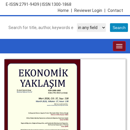
E-ISSN 2791-9439
|
ISSN 1300-1868
Home
|
Reviewer Login
|
Contact
Togg
navig