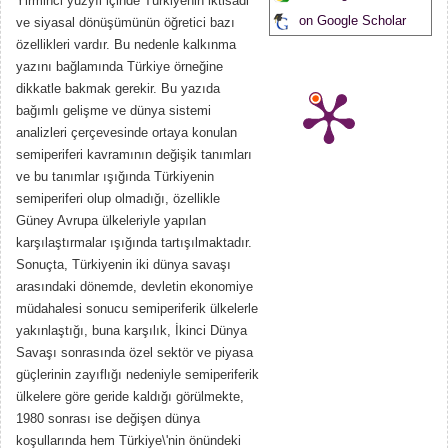
Yirminci yüzyıl içinde Türkiyenin iktisadi
on Google Scholar
ve siyasal dönüşümünün öğretici bazı
özellikleri vardır. Bu nedenle kalkınma
yazını bağlamında Türkiye örneğine
dikkatle bakmak gerekir. Bu yazıda
bağımlı gelişme ve dünya sistemi
analizleri çerçevesinde ortaya konulan
semiperiferi kavramının değişik tanımları
ve bu tanımlar ışığında Türkiyenin
semiperiferi olup olmadığı, özellikle
Güney Avrupa ülkeleriyle yapılan
karşılaştırmalar ışığında tartışılmaktadır.
Sonuçta, Türkiyenin iki dünya savaşı
arasındaki dönemde, devletin ekonomiye
müdahalesi sonucu semiperiferik ülkelerle
yakınlaştığı, buna karşılık, İkinci Dünya
Savaşı sonrasında özel sektör ve piyasa
güçlerinin zayıflığı nedeniyle semiperiferik
ülkelere göre geride kaldığı görülmekte,
1980 sonrası ise değişen dünya
koşullarında hem Türkiye\'nin önündeki