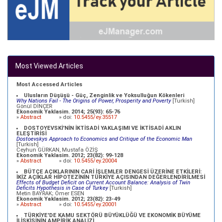
Most Viewed Articles
Most Accessed Articles
Ulusların Düşüşü - Güç, Zenginlik ve Yoksulluğun Kökenleri
Why Nations Fail - The Origins of Power, Prosperity and Poverty
[Turkish]
Gönül DİNÇER
Ekonomik Yaklasim. 2014; 25(93): 65-76
»
Abstract
» doi:
10.5455/ey.35517
DOSTOYEVSKİ'NİN İKTİSADİ YAKLAŞIMI VE İKTİSADİ AKLIN
ELEŞTİRİSİ
Dostoevskys Approach to Economics and Critique of the Economic Man
[Turkish]
Ceyhun GÜRKAN, Mustafa ÖZİŞ
Ekonomik Yaklasim. 2012; 23(82): 99-128
»
Abstract
» doi:
10.5455/ey.20004
BÜTÇE AÇIKLARININ CARİ İŞLEMLER DENGESİ ÜZERİNE ETKİLERİ:
İKİZ AÇIKLAR HİPOTEZİNİN TÜRKİYE AÇISINDAN DEĞERLENDİRİLMESİ
Effects of Budget Deficit on Current Account Balance: Analysis of Twin
Deficits Hypothesis in Case of Turkey
[Turkish]
Metin BAYRAK; Ömer ESEN
Ekonomik Yaklasim. 2012; 23(82): 23-49
»
Abstract
» doi:
10.5455/ey.20001
TÜRKİYE'DE KAMU SEKTÖRÜ BÜYÜKLÜĞÜ VE EKONOMİK BÜYÜME
İLİŞKİSİNİN AMPİRİK ANALİZİ