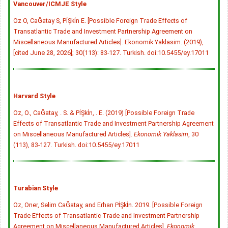
Vancouver/ICMJE Style
Oz O, CaĞatay S, PİŞkİn E. [Possible Foreign Trade Effects of
Transatlantic Trade and Investment Partnership Agreement on
Miscellaneous Manufactured Articles]. Ekonomik Yaklasim. (2019),
[cited June 28, 2026]; 30(113): 83-127. Turkish.
doi:10.5455/ey.17011
Harvard Style
Oz, O., CaĞatay, . S. & PİŞkİn, . E. (2019) [Possible Foreign Trade
Effects of Transatlantic Trade and Investment Partnership Agreement
on Miscellaneous Manufactured Articles].
Ekonomik Yaklasim
, 30
(113), 83-127. Turkish.
doi:10.5455/ey.17011
Turabian Style
Oz, Oner, Selim CaĞatay, and Erhan PİŞkİn. 2019. [Possible Foreign
Trade Effects of Transatlantic Trade and Investment Partnership
Agreement on Miscellaneous Manufactured Articles].
Ekonomik