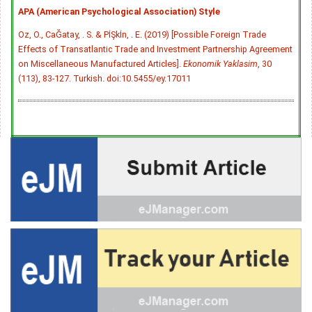
APA (American Psychological Association) Style
Oz, O., CaĞatay, . S. & PİŞkİn, . E. (2019) [Possible Foreign Trade
Effects of Transatlantic Trade and Investment Partnership Agreement
on Miscellaneous Manufactured Articles].
Ekonomik Yaklasim
, 30
(113), 83-127. Turkish.
doi:10.5455/ey.17011