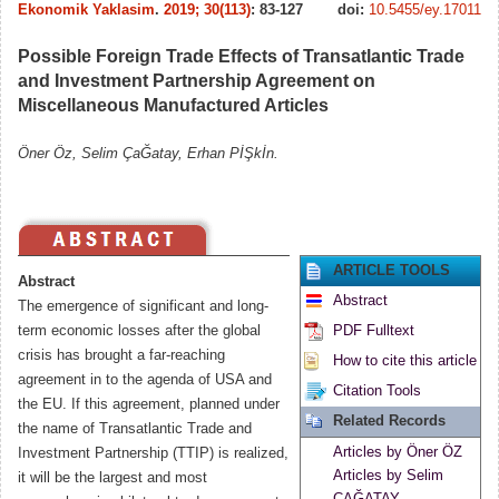
Ekonomik Yaklasim
.
2019; 30(113)
: 83-127
doi:
10.5455/ey.17011
Possible Foreign Trade Effects of Transatlantic Trade
and Investment Partnership Agreement on
Miscellaneous Manufactured Articles
Öner Öz, Selim ÇaĞatay, Erhan PİŞkİn.
ARTICLE TOOLS
Abstract
Abstract
The emergence of significant and long-
term economic losses after the global
PDF Fulltext
crisis has brought a far-reaching
How to cite this article
agreement in to the agenda of USA and
Citation Tools
the EU. If this agreement, planned under
Related Records
the name of Transatlantic Trade and
Articles by Öner ÖZ
Investment Partnership (TTIP) is realized,
Articles by Selim
it will be the largest and most
ÇAĞATAY