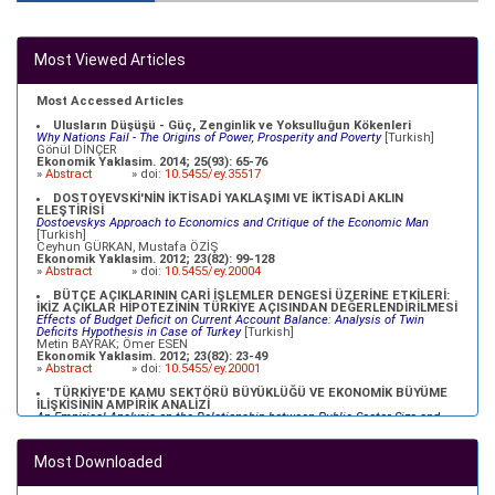
Most Viewed Articles
Most Accessed Articles
Ulusların Düşüşü - Güç, Zenginlik ve Yoksulluğun Kökenleri
Why Nations Fail - The Origins of Power, Prosperity and Poverty
[Turkish]
Gönül DİNÇER
Ekonomik Yaklasim. 2014; 25(93): 65-76
»
Abstract
» doi:
10.5455/ey.35517
DOSTOYEVSKİ'NİN İKTİSADİ YAKLAŞIMI VE İKTİSADİ AKLIN
ELEŞTİRİSİ
Dostoevskys Approach to Economics and Critique of the Economic Man
[Turkish]
Ceyhun GÜRKAN, Mustafa ÖZİŞ
Ekonomik Yaklasim. 2012; 23(82): 99-128
»
Abstract
» doi:
10.5455/ey.20004
BÜTÇE AÇIKLARININ CARİ İŞLEMLER DENGESİ ÜZERİNE ETKİLERİ:
İKİZ AÇIKLAR HİPOTEZİNİN TÜRKİYE AÇISINDAN DEĞERLENDİRİLMESİ
Effects of Budget Deficit on Current Account Balance: Analysis of Twin
Deficits Hypothesis in Case of Turkey
[Turkish]
Metin BAYRAK; Ömer ESEN
Ekonomik Yaklasim. 2012; 23(82): 23-49
»
Abstract
» doi:
10.5455/ey.20001
TÜRKİYE'DE KAMU SEKTÖRÜ BÜYÜKLÜĞÜ VE EKONOMİK BÜYÜME
İLİŞKİSİNİN AMPİRİK ANALİZİ
An Empirical Analysis on the Relationship between Public Sector Size and
Economic Growth in Turkey
[Turkish]
Ömer Faruk ALTUNÇ, Celil AYDIN
Ekonomik Yaklasim. 2012; 23(82): 79-98
Most Downloaded
»
Abstract
» doi:
10.5455/ey.20003
TÜRKİYE EKONOMİSİ İÇİN NAIRU TAHMİNİ