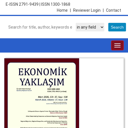
E-ISSN 2791-9439
|
ISSN 1300-1868
Home
|
Reviewer Login
|
Contact
Togg
navig