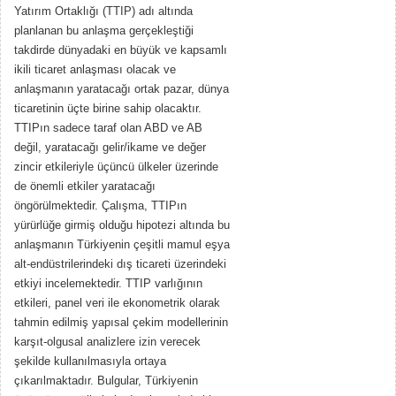
Yatırım Ortaklığı (TTIP) adı altında
planlanan bu anlaşma gerçekleştiği
takdirde dünyadaki en büyük ve kapsamlı
ikili ticaret anlaşması olacak ve
anlaşmanın yaratacağı ortak pazar, dünya
ticaretinin üçte birine sahip olacaktır.
TTIPın sadece taraf olan ABD ve AB
değil, yaratacağı gelir/ikame ve değer
zincir etkileriyle üçüncü ülkeler üzerinde
de önemli etkiler yaratacağı
öngörülmektedir. Çalışma, TTIPın
yürürlüğe girmiş olduğu hipotezi altında bu
anlaşmanın Türkiyenin çeşitli mamul eşya
alt-endüstrilerindeki dış ticareti üzerindeki
etkiyi incelemektedir. TTIP varlığının
etkileri, panel veri ile ekonometrik olarak
tahmin edilmiş yapısal çekim modellerinin
karşıt-olgusal analizlere izin verecek
şekilde kullanılmasıyla ortaya
çıkarılmaktadır. Bulgular, Türkiyenin