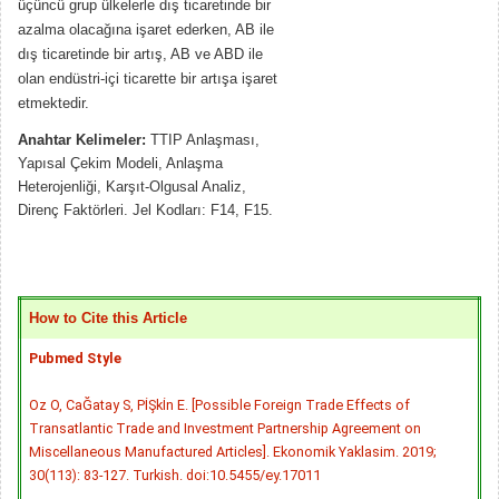
üçüncü grup ülkelerle dış ticaretinde bir
azalma olacağına işaret ederken, AB ile
dış ticaretinde bir artış, AB ve ABD ile
olan endüstri-içi ticarette bir artışa işaret
etmektedir.
Anahtar Kelimeler:
TTIP Anlaşması,
Yapısal Çekim Modeli, Anlaşma
Heterojenliği, Karşıt-Olgusal Analiz,
Direnç Faktörleri. Jel Kodları: F14, F15.
How to Cite this Article
Pubmed Style
Oz O, CaĞatay S, PİŞkİn E. [Possible Foreign Trade Effects of
Transatlantic Trade and Investment Partnership Agreement on
Miscellaneous Manufactured Articles]. Ekonomik Yaklasim. 2019;
30(113): 83-127. Turkish.
doi:10.5455/ey.17011