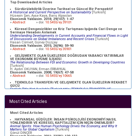
NAIRU Estimation for the Turkish Economy
[Turkish]
Top Downloaded Articles
Özlem YİĞİT; Atilla GÖKÇE
Ekonomik Yaklasim. 2012; 23(83): 69-91
Sürdürülebilirlik Üzerine Tarihsel ve Güncel Bir Perspektif
»
Abstract
» doi:
10.5455/ey.34098
A Historical and Current Perspective on Sustainability
[Turkish]
Hüseyin Şen, Ayşe Kaya, Barış Alpaslan
Ekonomik Yaklasim. 2018; 29(107): 1-47
»
Abstract
» doi:
10.5455/ey.39101
Küresel Dengesizlikler ve Kriz Tartışması Işığında Cari Denge ve
Sermaye Hesabını Anlamak
Understanding Developments in Current Accounts and Financial Flows in Light
of Discussions on Global Imbalances and Recent Crises
[Turkish]
Hasan Cömert, Güney Düzçay
Ekonomik Yaklasim. 2015; 26(96): 59-90
»
Abstract
» doi:
10.5455/ey.35901
GELİŞMEKTE OLAN ÜLKELERDE DOĞRUDAN YABANCI YATIRIMLAR
VE EKONOMİK BÜYÜME İLİŞKİSİ
The Relationship Between FDI and Economic Growth in Developing Countries
[Turkish]
H. Aydın OKUYAN, Erman ERBAYKAL
Ekonomik Yaklasim. 2008; 19(67): 47-58
»
Abstract
» doi:
10.5455/ey.10665
TEKNOLOJi TRANSFERi VE GELiŞMEKTE OLAN ÜLKELERiN REKABET
GÜCÜ
English Title Not Available [Turkish title: TEKNOLOJi TRANSFERi VE
GELiŞMEKTE OLAN ÜLKELERiN REKABET GÜCÜ]
[Turkish]
Refik ÜREYEN, Metin DURGUT, Müfit AKYOS, Oğuz KARAKOÇ
Ekonomik Yaklasim. 2003; 14(47 - Proceedings): 69-92
Most Cited Articles
»
Abstract
» doi:
10.5455/ey.10379
XVII. YÜZYILDA OSMANLILAR VE MERKANTİLİSTLER
English Title Not Available [Turkish Title:XVII. YÜZYILDA OSMANLILAR VE
Most Cited Articles
MERKANTİLİSTLER]
[Turkish]
Mehmet BULUT
HAYVANSAL GÜDÜLER: İNSAN PSİKOLOJİSİ EKONOMİYİ NASIL
Ekonomik Yaklasim. 2000; 11(39): 23-35
YÖNLENDİRİR VE KÜRESEL KAPİTALİZM İÇİN NİÇİN ÖNEMLİDİR?
»
Abstract
» doi:
10.5455/ey.10334
Animal Spirits: How Human Psychology Drives the Economy, and Why It
Matters for Global Capitalism
[Turkish]
Gönül DİNÇER